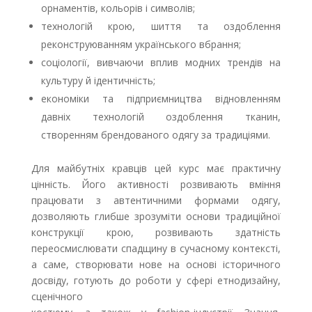
орнаментів, кольорів і символів;
технологій крою, шиття та оздоблення
реконструюванням українського вбрання;
соціології, вивчаючи вплив модних трендів на
культуру й ідентичність;
економіки та підприємництва відновленням
давніх технологій оздоблення тканин,
створенням брендованого одягу за традиціями.
Для майбутніх кравців цей курс має практичну
цінність. Його активності розвивають вміння
працювати з автентичними формами одягу,
дозволяють глибше зрозуміти основи традиційної
конструкції крою, розвивають здатність
переосмислювати спадщину в сучасному контексті,
а саме, створювати нове на основі історичного
досвіду, готують до роботи у сфері етнодизайну,
сценічного