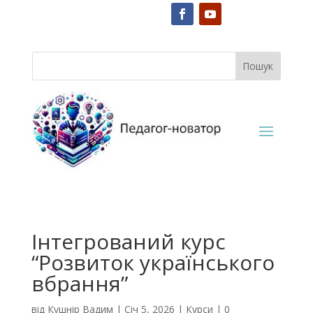
Інтегрований курс
“Розвиток українського
вбрання”
від
Кушнір Вадим
|
Січ 5, 2026
|
Курси
|
0