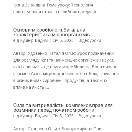
Ірина Зенонівна Тема уроку: Технологія
приготування страв з нерибних продуктів...
Основи мікробіології. Загальна
характеристика мікроорганізмів
від
Кушнір Вадим
|
Січ 5, 2026
|
Відеоуроки
Автор: Удовенко Наталія Опис: Урок призначений
для розгляду життя найменших організмів і науки,
яка їх вивчає – це наука мікробіологія. Вона вивчає
взаємозв’язок мікроорганізмів між собою, існування
в різних видах сировини і продуктів, а також їх
вплив на якість і...
Сила та витривалість: комплекс вправ для
розминки перед початком роботи
від
Кушнір Вадим
|
Січ 5, 2026
|
Відеоуроки
Автор: Станчева Ольга Володимирівна Опис: