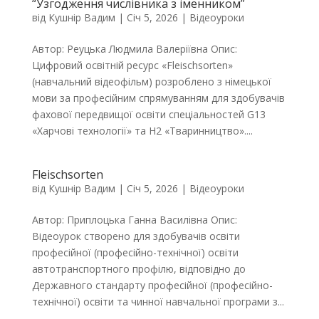
“Узгодження числівника з іменником”
від
Кушнір Вадим
|
Січ 5, 2026
|
Відеоуроки
Автор: Реуцька Людмила Валеріївна Опис:
Цифровий освітній ресурс «Fleischsorten»
(навчальний відеофільм) розроблено з німецької
мови за професійним спрямуванням для здобувачів
фахової передвищої освіти спеціальностей G13
«Харчові технології» та H2 «Тваринництво»....
Fleischsorten
від
Кушнір Вадим
|
Січ 5, 2026
|
Відеоуроки
Автор: Приплоцька Ганна Василівна Опис:
Відеоурок створено для здобувачів освіти
професійної (професійно-технічної) освіти
автотранспортного профілю, відповідно до
Державного стандарту професійної (професійно-
технічної) освіти та чинної навчальної програми з...