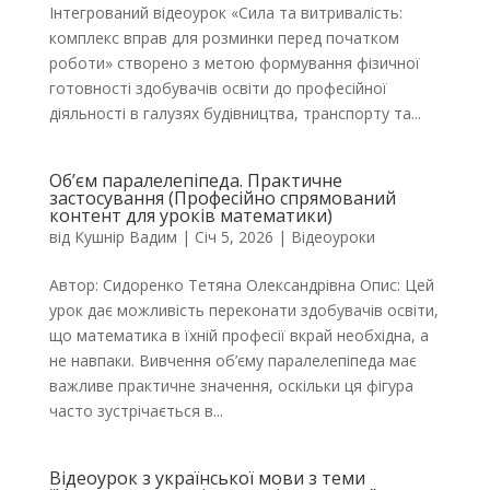
Інтегрований відеоурок «Сила та витривалість:
комплекс вправ для розминки перед початком
роботи» створено з метою формування фізичної
готовності здобувачів освіти до професійної
діяльності в галузях будівництва, транспорту та...
Об’єм паралелепіпеда. Практичне
застосування (Професійно спрямований
контент для уроків математики)
від
Кушнір Вадим
|
Січ 5, 2026
|
Відеоуроки
Автор: Сидоренко Тетяна Олександрівна Опис: Цей
урок дає можливість переконати здобувачів освіти,
що математика в їхній професії вкрай необхідна, а
не навпаки. Вивчення об’єму паралелепіпеда має
важливе практичне значення, оскільки ця фігура
часто зустрічається в...
Відеоурок з української мови з теми