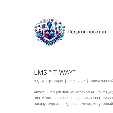
LMS “IT-WAY”
від
Кушнір Вадим
|
Січ 5, 2026
|
Навчальні са
Автор: Шевцов Іван Миколайович. Опис: Цифр
платформа, призначена для організації сучас
поєднує курси, завдання з Live-кодингу, онлайн