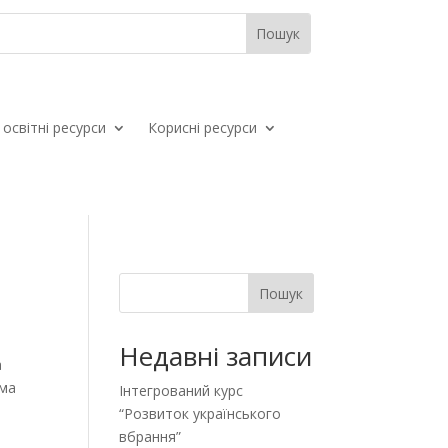
освітні ресурси
Корисні ресурси
Пошук
Недавні записи
а
рма
Інтегрований курс
“Розвиток українського
вбрання”