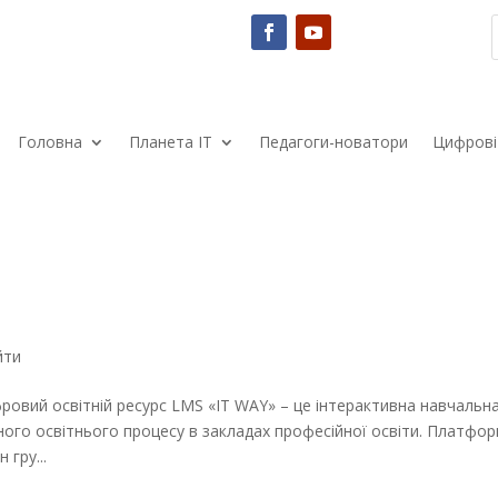
Головна
Планета ІТ
Педагоги-новатори
Цифрові 
йти
овий освітній ресурс LMS «IT WAY» – це інтерактивна навчальн
ного освітнього процесу в закладах професійної освіти. Платфо
 гру...