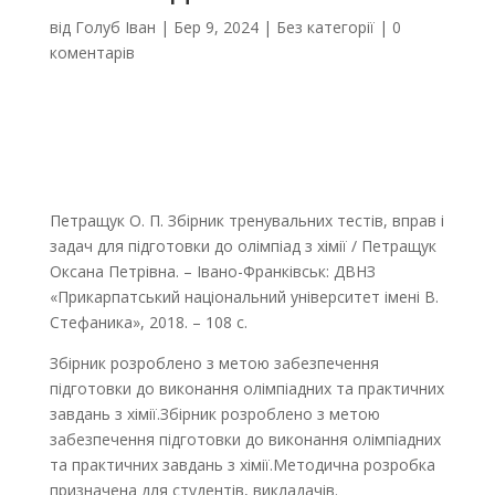
від
Голуб Іван
|
Бер 9, 2024
|
Без категорії
|
0
коментарів
Петращук О. П. Збірник тренувальних тестів, вправ і
задач для підготовки до олімпіад з хімії / Петращук
Оксана Петрівна. – Івано-Франківськ: ДВНЗ
«Прикарпатський національний університет імені В.
Стефаника», 2018. – 108 с.
Збірник розроблено з метою забезпечення
підготовки до виконання олімпіадних та практичних
завдань з хімії.Збірник розроблено з метою
забезпечення підготовки до виконання олімпіадних
та практичних завдань з хімії.Методична розробка
призначена для студентів, викладачів.